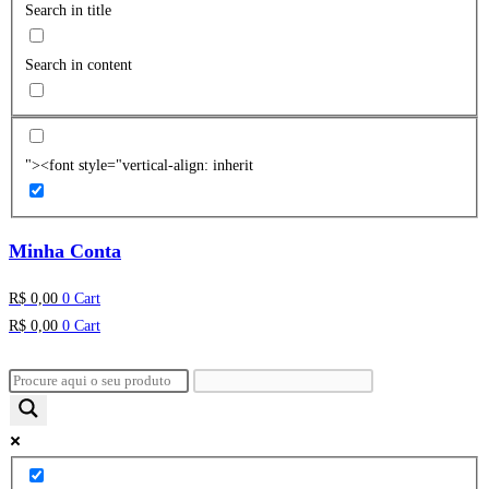
Search in title
Search in content
"><font style="vertical-align: inherit
Minha Conta
R$
0,00
0
Cart
R$
0,00
0
Cart