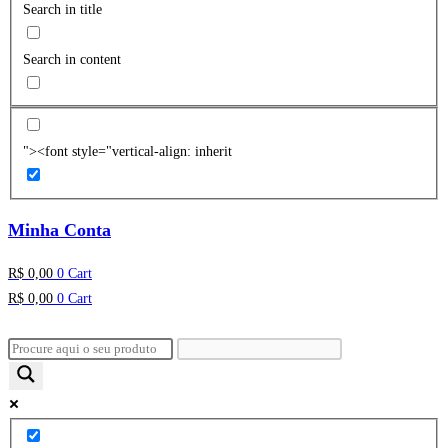
Search in title
Search in content
"><font style="vertical-align: inherit
Minha Conta
R$
0,00
0
Cart
R$
0,00
0
Cart