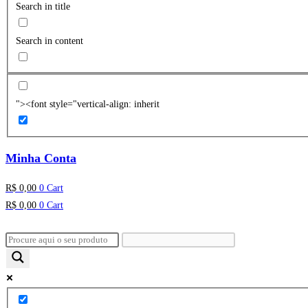
Search in title
Search in content
"><font style="vertical-align: inherit
Minha Conta
R$
0,00
0
Cart
R$
0,00
0
Cart