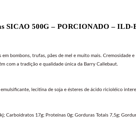
otas SICAO 500G – PORCIONADO – ILD-
s em bombons, trufas, pães de mel e muito mais. Cremosidade e 
rém com a tradição e qualidade única da Barry Callebaut.
mulsificante, lecitina de soja e ésteres de ácido ricioléico inter
j; Carboidratos 17g; Proteínas 0g; Gorduras Totais 7,5g; Gordur