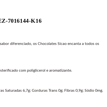
EZ-7016144-K16
sabor diferenciado, os Chocolates Sicao encanta a todos os
esterificado com poliglicerol e aromatizante.
as Saturadas 6,7g; Gorduras Trans 0g; Fibras 0,9g; Sódio 0mg.