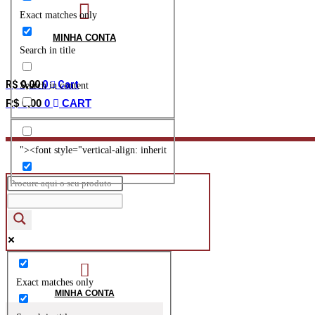
Exact matches only
MINHA CONTA
Search in title
R$
0,00
0
Cart
Search in content
R$
0,00
0
CART
"><font style="vertical-align: inherit
Exact matches only
MINHA CONTA