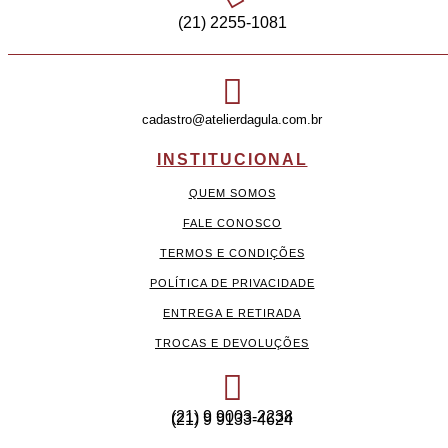
(21) 2255-1081
cadastro@atelierdagula.com.br
INSTITUCIONAL
QUEM SOMOS
FALE CONOSCO
TERMOS E CONDIÇÕES
POLÍTICA DE PRIVACIDADE
ENTREGA E RETIRADA
TROCAS E DEVOLUÇÕES
(21) 9 9003-2238
(21) 9 9133-4624