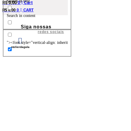
Search in title
R$
0,00
0
Cart
R$
0,00
0
CART
Search in content
Siga nossas
redes sociais
"><font style="vertical-align: inherit
atelierdagula