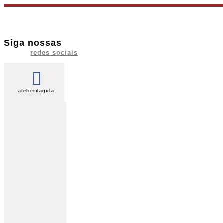
Ir
para
o
Siga nossas
conteúdo
redes sociais
atelierdagula