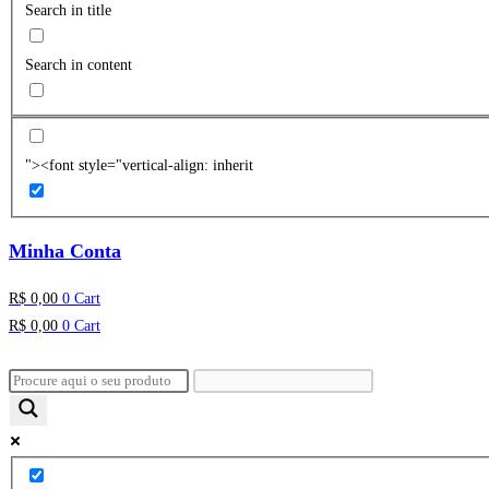
Search in title
Search in content
"><font style="vertical-align: inherit
Minha Conta
R$
0,00
0
Cart
R$
0,00
0
Cart