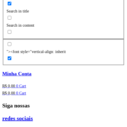
Search in title
Search in content
"><font style="vertical-align: inherit
Minha Conta
R$
0,00
0
Cart
R$
0,00
0
Cart
Siga nossas
redes sociais