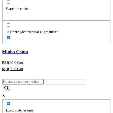
Search in content
"><font style="vertical-align: inherit
Minha Conta
R$
0,00
0
Cart
R$
0,00
0
Cart
Exact matches only