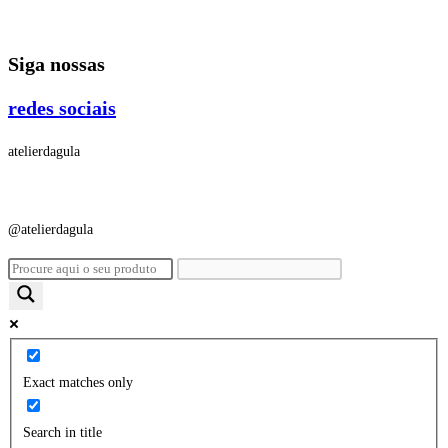
Ir
para
Siga nossas
o
conteúdo
redes sociais
atelierdagula
@atelierdagula
Exact matches only
Search in title