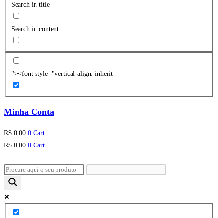
Search in title
Search in content
"><font style="vertical-align: inherit
Minha Conta
R$
0,00
0
Cart
R$
0,00
0
Cart