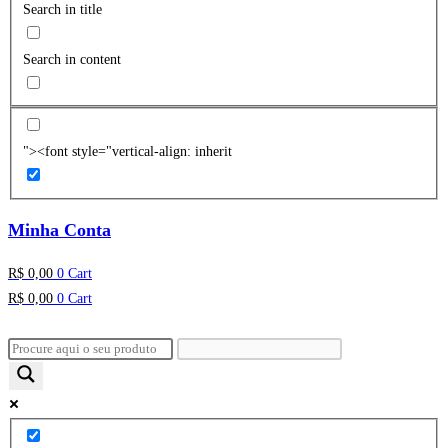
Search in title
Search in content
"><font style="vertical-align: inherit
Minha Conta
R$
0,00
0
Cart
R$
0,00
0
Cart