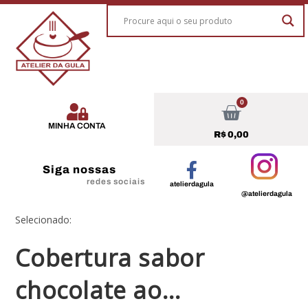
0
MINHA CONTA
R$
0,00
Siga nossas
redes sociais
atelierdagula
@atelierdagula
Selecionado:
Cobertura sabor
chocolate ao…