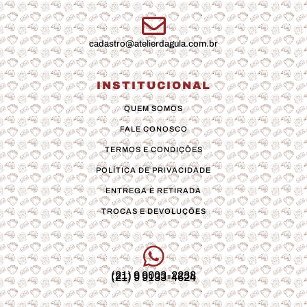
cadastro@atelierdagula.com.br
INSTITUCIONAL
QUEM SOMOS
FALE CONOSCO
TERMOS E CONDIÇÕES
POLÍTICA DE PRIVACIDADE
ENTREGA E RETIRADA
TROCAS E DEVOLUÇÕES
(21) 9 9003-2238
(21) 9 9133-4624