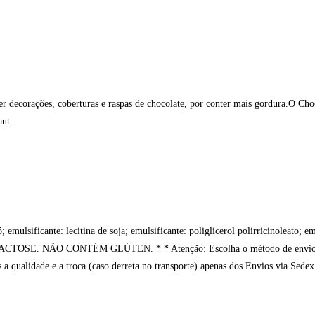
r decorações, coberturas e raspas de chocolate, por conter mais gordura.O Choco
aut.
ó; emulsificante: lecitina de soja; emulsificante: poliglicerol polirricinoleato;
ÃO CONTÉM GLÚTEN. * * Atenção: Escolha o método de envio Sedex e 
a qualidade e a troca (caso derreta no transporte) apenas dos Envios via Sede