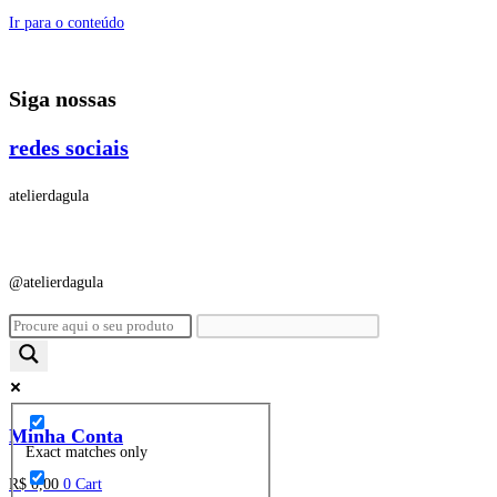
Ir para o conteúdo
Siga nossas
redes sociais
atelierdagula
@atelierdagula
Minha Conta
Exact matches only
R$
0,00
0
Cart