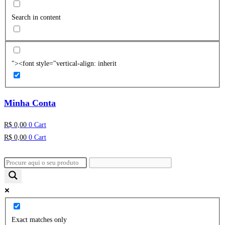
Search in content
"><font style="vertical-align: inherit
Minha Conta
R$
0,00
0
Cart
R$
0,00
0
Cart
Exact matches only