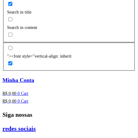
Search in title
Search in content
"><font style="vertical-align: inherit
Minha Conta
R$
0,00
0
Cart
R$
0,00
0
Cart
Siga nossas
redes sociais