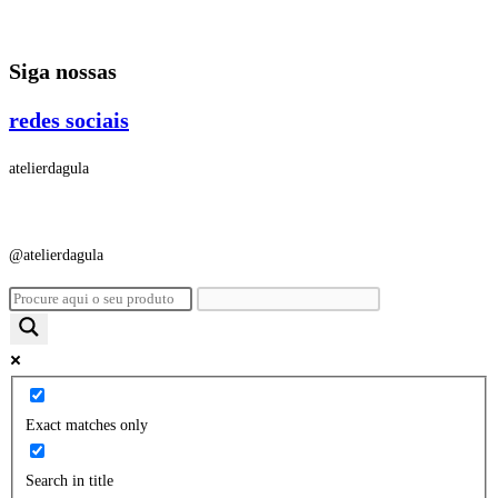
Ir
para
Siga nossas
o
conteúdo
redes sociais
atelierdagula
@atelierdagula
Exact matches only
Search in title