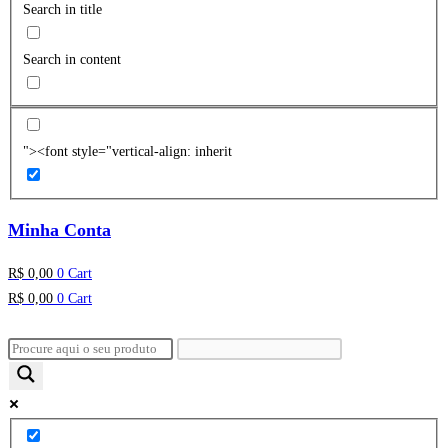
Search in title
Search in content
"><font style="vertical-align: inherit
Minha Conta
R$
0,00
0
Cart
R$
0,00
0
Cart