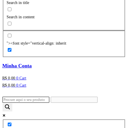
Search in title
Search in content
"><font style="vertical-align: inherit
Minha Conta
R$
0,00
0
Cart
R$
0,00
0
Cart