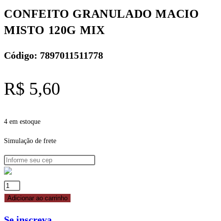
CONFEITO GRANULADO MACIO
MISTO 120G MIX
Código: 7897011511778
R$
5,60
4 em estoque
Simulação de frete
CONFEITO
GRANULADO
Adicionar ao carrinho
MACIO
Se inscreva