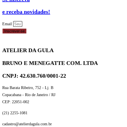
MISTO
120G
e receba novidades!
MIX
quantidade
Email
Inscrever-se
ATELIER DA GULA
BRUNO E MENEGATTE COM. LTDA
CNPJ: 42.630.760/0001-22
Rua Barata Ribeiro, 752 - Lj. B
Copacabana - Rio de Janeiro / RJ
CEP: 22051-002
(21) 2255-1081
cadastro@atelierdagula.com.br