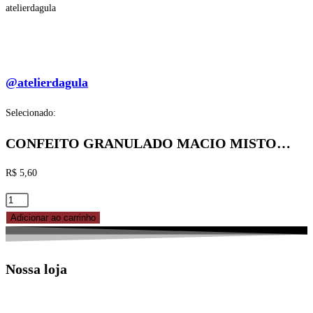
atelierdagula
@atelierdagula
Selecionado:
CONFEITO GRANULADO MACIO MISTO…
R$
5,60
CONFEITO
GRANULADO
Adicionar ao carrinho
MACIO
MISTO
Nossa loja
120G
MIX
quantidade