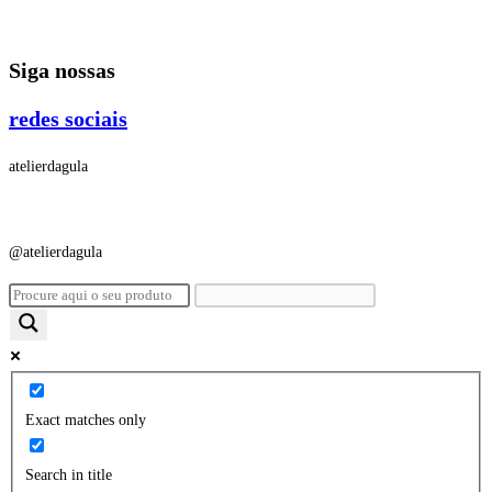
Ir
para
Siga nossas
o
conteúdo
redes sociais
atelierdagula
@atelierdagula
Exact matches only
Search in title