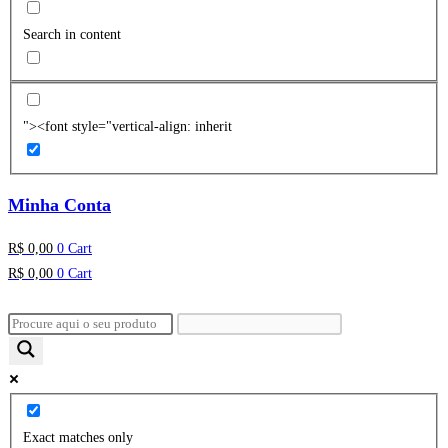
Search in content
"><font style="vertical-align: inherit
Minha Conta
R$
0,00
0
Cart
R$
0,00
0
Cart
Exact matches only