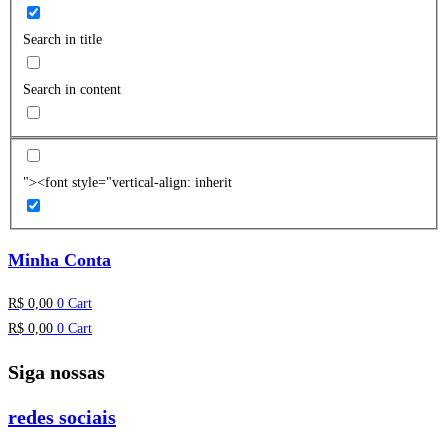
Search in title
Search in content
"><font style="vertical-align: inherit
Minha Conta
R$
0,00
0
Cart
R$
0,00
0
Cart
Siga nossas
redes sociais