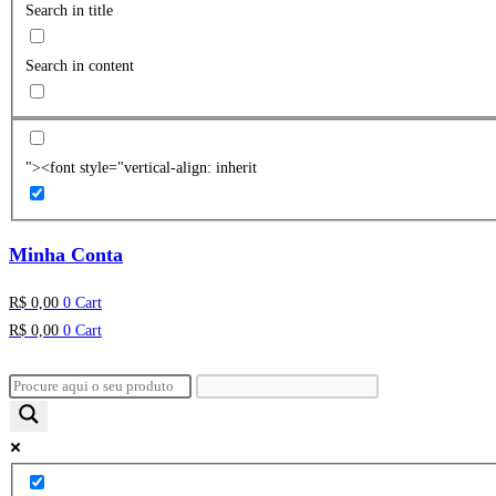
Search in title
Search in content
"><font style="vertical-align: inherit
Minha Conta
R$
0,00
0
Cart
R$
0,00
0
Cart