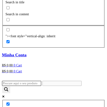
Search in title
Search in content
"><font style="vertical-align: inherit
Minha Conta
R$
0,00
0
Cart
R$
0,00
0
Cart