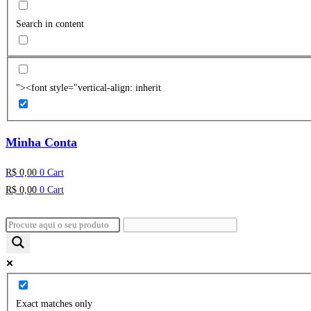
Search in content
"><font style="vertical-align: inherit
Minha Conta
R$
0,00
0
Cart
R$
0,00
0
Cart
Exact matches only