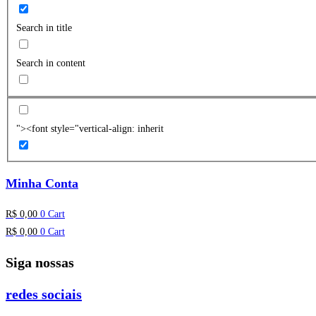
Search in title
Search in content
"><font style="vertical-align: inherit
Minha Conta
R$
0,00
0
Cart
R$
0,00
0
Cart
Siga nossas
redes sociais