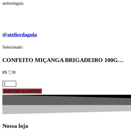
atelierdagula
@atelierdagula
Selecionado:
CONFEITO MIÇANGA BRIGADEIRO 100G…
R$
7,30
CONFEITO
MIÇANGA
Adicionar ao carrinho
BRIGADEIRO
100G
MIX
quantidade
Nossa loja