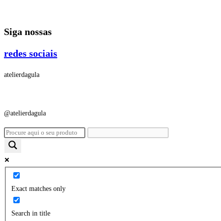
Ir
para
Siga nossas
o
conteúdo
redes sociais
atelierdagula
@atelierdagula
Exact matches only
Search in title