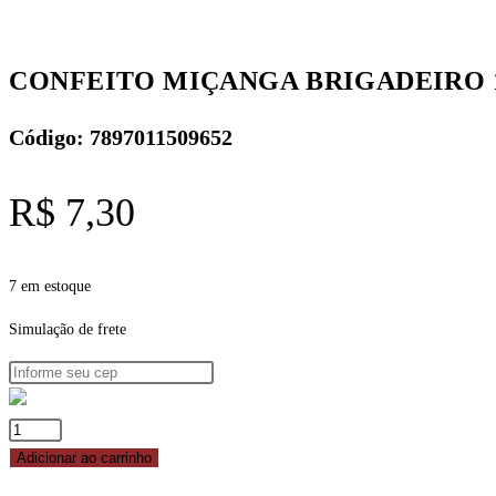
CONFEITO MIÇANGA BRIGADEIRO 
Código: 7897011509652
R$
7,30
7 em estoque
Simulação de frete
CONFEITO
MIÇANGA
Adicionar ao carrinho
BRIGADEIRO