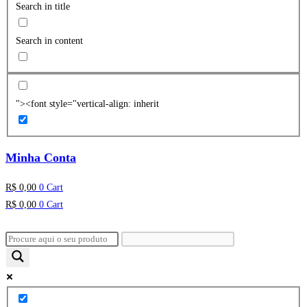
Search in title
Search in content
"><font style="vertical-align: inherit
Minha Conta
R$
0,00
0
Cart
R$
0,00
0
Cart