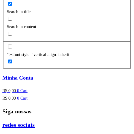
Search in title
Search in content
"><font style="vertical-align: inherit
Minha Conta
R$
0,00
0
Cart
R$
0,00
0
Cart
Siga nossas
redes sociais