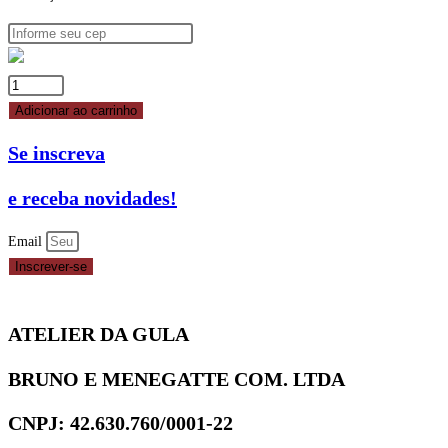
CONFEITO
MIÇANGA
Adicionar ao carrinho
Nº
Se inscreva
0
COLORIDA
e receba novidades!
MIL
CORES
Email
80G
Inscrever-se
REF.4740
-
ATELIER DA GULA
MAVALÉRIO
quantidade
BRUNO E MENEGATTE COM. LTDA
CNPJ: 42.630.760/0001-22