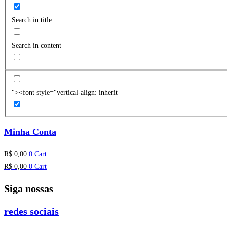
Search in title
Search in content
"><font style="vertical-align: inherit
Minha Conta
R$
0,00
0
Cart
R$
0,00
0
Cart
Siga nossas
redes sociais