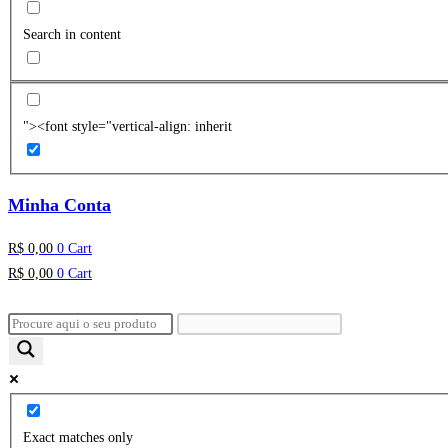
Search in content
"><font style="vertical-align: inherit
Minha Conta
R$
0,00
0
Cart
R$
0,00
0
Cart
Exact matches only