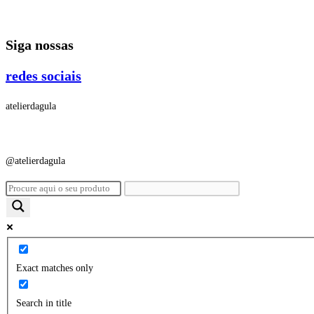
Ir
para
Siga nossas
o
conteúdo
redes sociais
atelierdagula
@atelierdagula
Exact matches only
Search in title