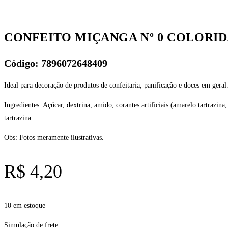
80G
REF.4740
-
CONFEITO MIÇANGA Nº 0 COLORIDA
MAVALÉRIO
quantidade
Código: 7896072648409
Ideal para decoração de produtos de confeitaria, panificação e doces em ger
Ingredientes: Açúcar, dextrina, amido, corantes artificiais (amarelo tartrazi
tartrazina.
Obs: Fotos meramente ilustrativas.
R$
4,20
10 em estoque
Simulação de frete