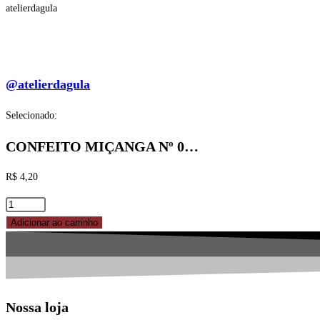
atelierdagula
@atelierdagula
Selecionado:
CONFEITO MIÇANGA Nº 0…
R$
4,20
CONFEITO
MIÇANGA
Adicionar ao carrinho
Nº
0
COLORIDA
MIL
Nossa loja
CORES