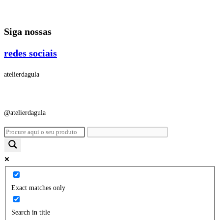
Ir
para
Siga nossas
o
conteúdo
redes sociais
atelierdagula
@atelierdagula
Exact matches only
Search in title