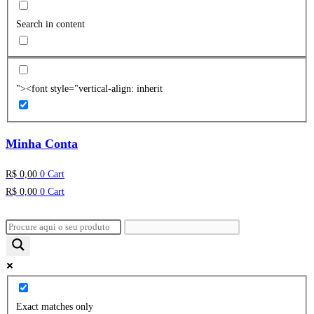
Search in content
"><font style="vertical-align: inherit
Minha Conta
R$
0,00
0
Cart
R$
0,00
0
Cart
Exact matches only