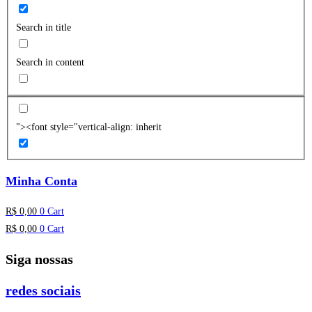
Search in title
Search in content
"><font style="vertical-align: inherit
Minha Conta
R$
0,00
0
Cart
R$
0,00
0
Cart
Siga nossas
redes sociais