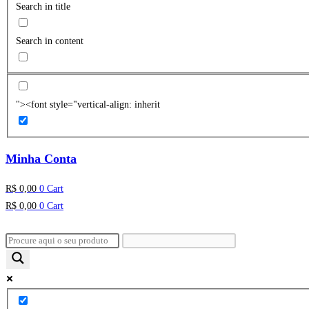
Search in title
Search in content
"><font style="vertical-align: inherit
Minha Conta
R$
0,00
0
Cart
R$
0,00
0
Cart