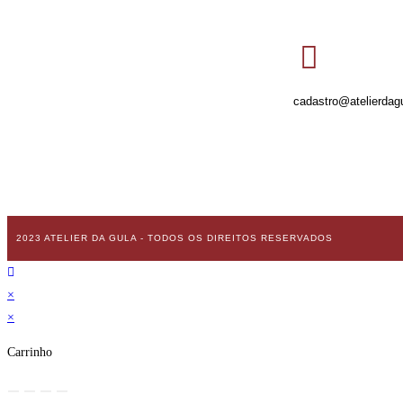
cadastro@atelierdag
2023 ATELIER DA GULA - TODOS OS DIREITOS RESERVADOS
×
×
Carrinho