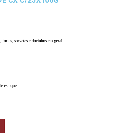
E CX C/25X100G
, tortas, sorvetes e docinhos em geral.
de estoque