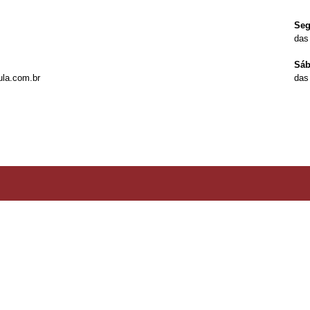
Seg
das
Sá
ula.com.br
das