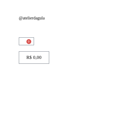
@atelierdagula
0
R$
0,00