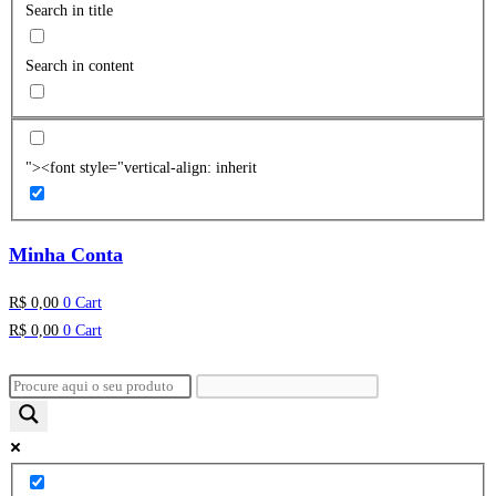
Search in title
Search in content
"><font style="vertical-align: inherit
Minha Conta
R$
0,00
0
Cart
R$
0,00
0
Cart