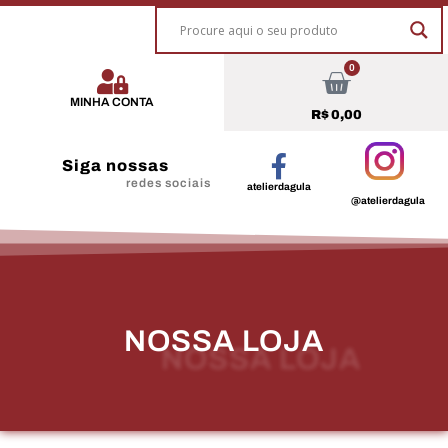
0
MINHA CONTA
R$
0,00
Siga nossas
redes sociais
atelierdagula
@atelierdagula
NOSSA LOJA