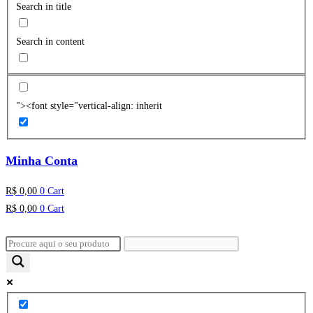
Search in title
Search in content
"><font style="vertical-align: inherit
Minha Conta
R$
0,00
0
Cart
R$
0,00
0
Cart