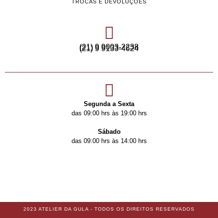
TROCAS E DEVOLUÇÕES
(21) 9 9003-2238
(21) 9 9133-4624
Segunda a Sexta
das 09:00 hrs às 19:00 hrs
Sábado
das 09:00 hrs às 14:00 hrs
2023 ATELIER DA GULA - TODOS OS DIREITOS RESERVADOS