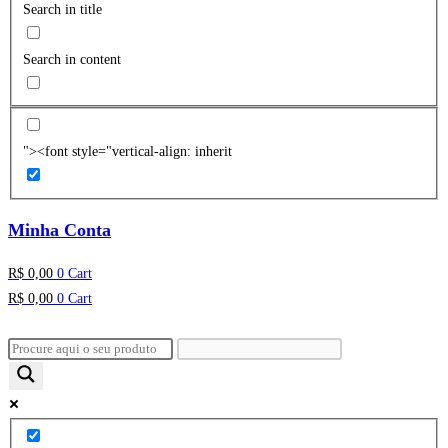
Search in title
Search in content
"><font style="vertical-align: inherit
Minha Conta
R$
0,00
0
Cart
R$
0,00
0
Cart