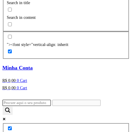
Search in title
Search in content
"><font style="vertical-align: inherit
Minha Conta
R$
0,00
0
Cart
R$
0,00
0
Cart