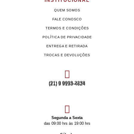
INSTITUCIONAL
QUEM SOMOS
FALE CONOSCO
TERMOS E CONDIÇÕES
POLÍTICA DE PRIVACIDADE
ENTREGA E RETIRADA
TROCAS E DEVOLUÇÕES
(21) 9 9003-2238
(21) 9 9133-4624
Segunda a Sexta
das 09:00 hrs às 19:00 hrs