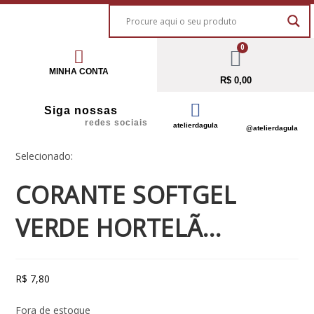
0
MINHA CONTA
R$
0,00
Siga nossas
redes sociais
atelierdagula
@atelierdagula
Selecionado:
CORANTE SOFTGEL
VERDE HORTELÃ…
R$
7,80
Fora de estoque