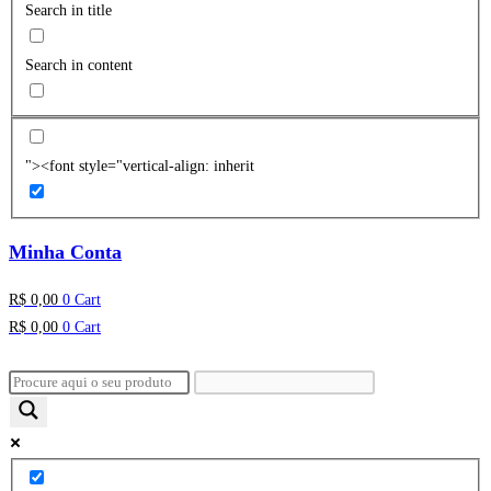
Search in title
Search in content
"><font style="vertical-align: inherit
Minha Conta
R$
0,00
0
Cart
R$
0,00
0
Cart