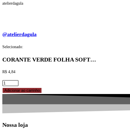
atelierdagula
@atelierdagula
Selecionado:
CORANTE VERDE FOLHA SOFT…
R$
4,84
CORANTE
VERDE
Adicionar ao carrinho
FOLHA
SOFT
GEL
FLEX
Nossa loja
25G