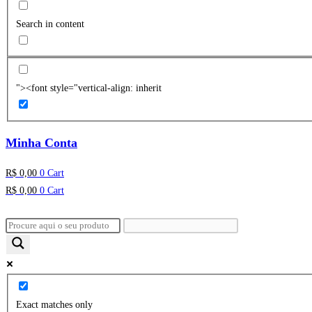
Search in content
"><font style="vertical-align: inherit
Minha Conta
R$
0,00
0
Cart
R$
0,00
0
Cart
Exact matches only