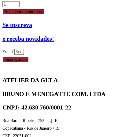
CORANTE
VERDE
Adicionar ao carrinho
FOLHA
Se inscreva
SOFT
GEL
e receba novidades!
FLEX
25G
Email
FLEX
Inscrever-se
FEST
quantidade
ATELIER DA GULA
BRUNO E MENEGATTE COM. LTDA
CNPJ: 42.630.760/0001-22
Rua Barata Ribeiro, 752 - Lj. B
Copacabana - Rio de Janeiro / RJ
CEP: 22051-002