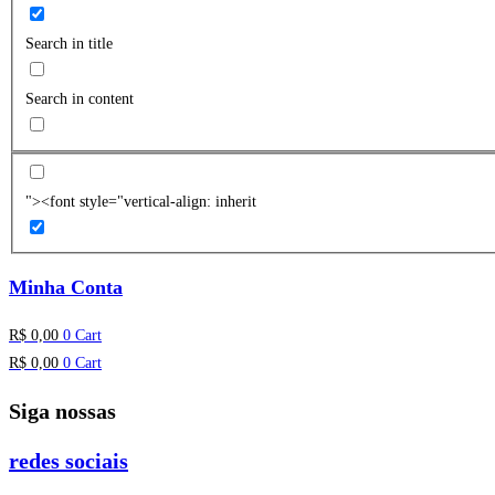
Search in title
Search in content
"><font style="vertical-align: inherit
Minha Conta
R$
0,00
0
Cart
R$
0,00
0
Cart
Siga nossas
redes sociais