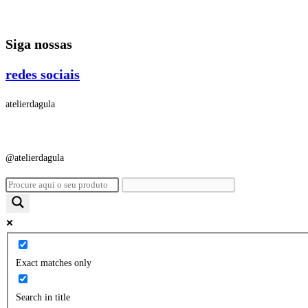
Ir
para
Siga nossas
o
conteúdo
redes sociais
atelierdagula
@atelierdagula
Exact matches only
Search in title