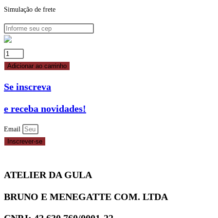
Simulação de frete
CORANTE
VERMELHO
Adicionar ao carrinho
SOFT
Se inscreva
GEL
FLEX
e receba novidades!
25G
FLEX
Email
FEST
Inscrever-se
quantidade
ATELIER DA GULA
BRUNO E MENEGATTE COM. LTDA