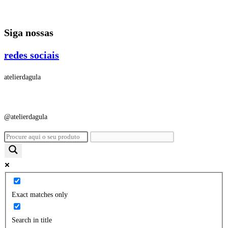
Ir
para
Siga nossas
o
conteúdo
redes sociais
atelierdagula
@atelierdagula
Exact matches only
Search in title