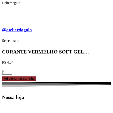
atelierdagula
@atelierdagula
Selecionado:
CORANTE VERMELHO SOFT GEL…
R$
4,84
CORANTE
VERMELHO
Adicionar ao carrinho
SOFT
GEL
Nossa loja
FLEX
25G
FLEX