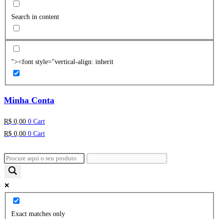
Search in content
"><font style="vertical-align: inherit
Minha Conta
R$
0,00
0
Cart
R$
0,00
0
Cart
Exact matches only