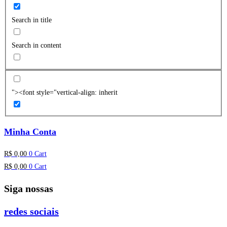
Search in title
Search in content
"><font style="vertical-align: inherit
Minha Conta
R$
0,00
0
Cart
R$
0,00
0
Cart
Siga nossas
redes sociais