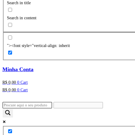
Search in title
Search in content
"><font style="vertical-align: inherit
Minha Conta
R$
0,00
0
Cart
R$
0,00
0
Cart