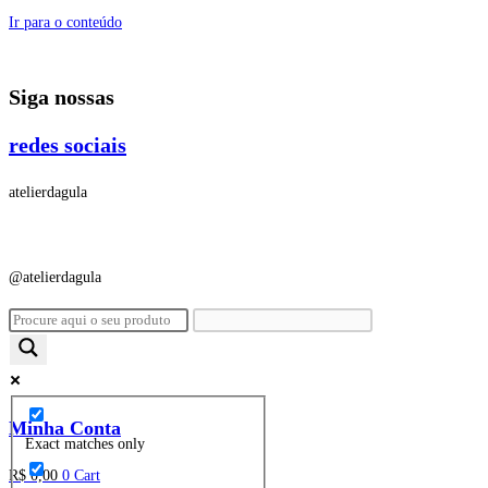
Ir para o conteúdo
Siga nossas
redes sociais
atelierdagula
@atelierdagula
Minha Conta
Exact matches only
R$
0,00
0
Cart