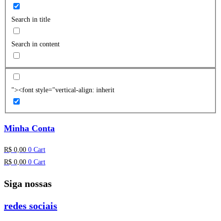
Search in title
Search in content
"><font style="vertical-align: inherit
Minha Conta
R$
0,00
0
Cart
R$
0,00
0
Cart
Siga nossas
redes sociais