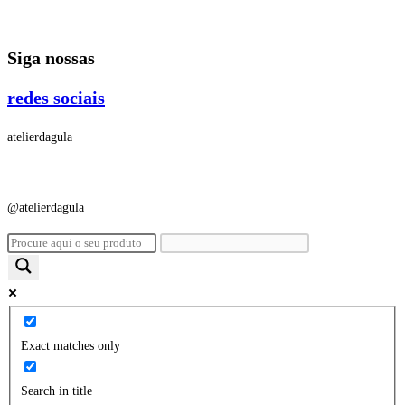
Ir
para
Siga nossas
o
conteúdo
redes sociais
atelierdagula
@atelierdagula
Exact matches only
Search in title