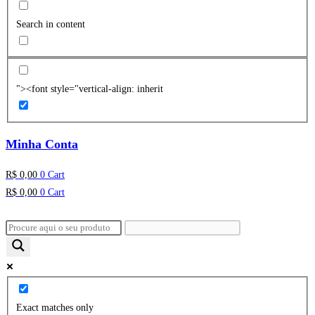
Search in content
"><font style="vertical-align: inherit
Minha Conta
R$
0,00
0
Cart
R$
0,00
0
Cart
Exact matches only