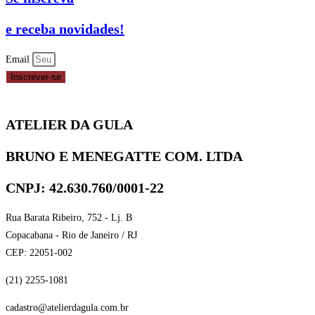
COM
COCO
e receba novidades!
200gr
-
Email
REF.:
Inscrever-se
6226782
quantidade
ATELIER DA GULA
BRUNO E MENEGATTE COM. LTDA
CNPJ: 42.630.760/0001-22
Rua Barata Ribeiro, 752 - Lj. B
Copacabana - Rio de Janeiro / RJ
CEP: 22051-002
(21) 2255-1081
cadastro@atelierdagula.com.br