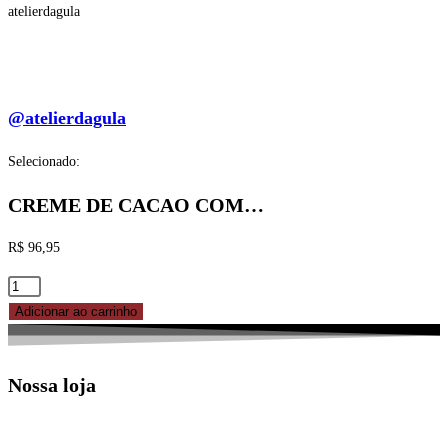
atelierdagula
@atelierdagula
Selecionado:
CREME DE CACAO COM…
R$
96,95
CREME
DE
Adicionar ao carrinho
CACAO
COM
Nossa loja
COCO
200gr
-