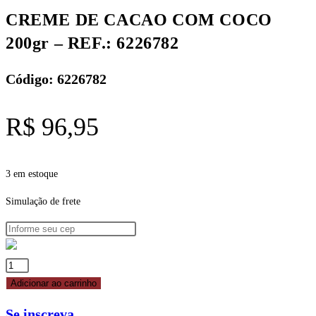
REF.:
CREME DE CACAO COM COCO
6226782
200gr – REF.: 6226782
quantidade
Código: 6226782
R$
96,95
3 em estoque
Simulação de frete
CREME
DE
Adicionar ao carrinho
CACAO
Se inscreva