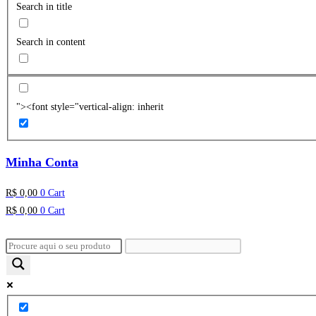
Search in title
Search in content
"><font style="vertical-align: inherit
Minha Conta
R$
0,00
0
Cart
R$
0,00
0
Cart