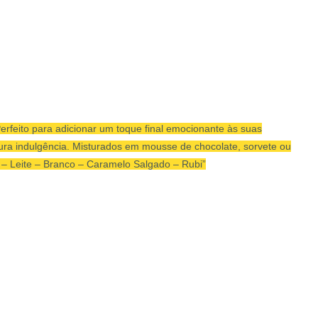
rfeito para adicionar um toque final emocionante às suas
ra indulgência. Misturados em mousse de chocolate, sorvete ou
 – Leite – Branco – Caramelo Salgado – Rubi”