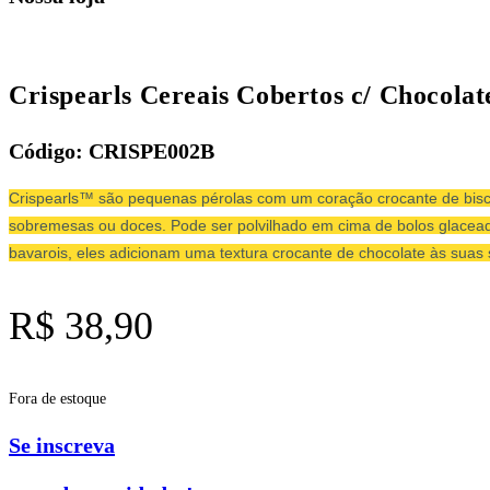
Crispearls Cereais Cobertos c/ Choc
Código: CRISPE002B
Crispearls™ são pequenas pérolas com um coração crocante de biscoi
sobremesas ou doces. Pode ser polvilhado em cima de bolos glacead
bavarois, eles adicionam uma textura crocante de chocolate às sua
R$
38,90
Fora de estoque
Se inscreva