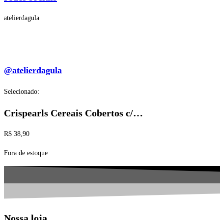
atelierdagula
@atelierdagula
Selecionado:
Crispearls Cereais Cobertos c/…
R$
38,90
Fora de estoque
Nossa loja