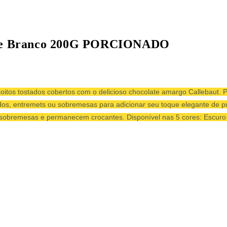
olate Branco 200G PORCIONADO
tos tostados cobertos com o delicioso chocolate amargo Callebaut. Pe
os, entremets ou sobremesas para adicionar seu toque elegante de pu
s sobremesas e permanecem crocantes. Disponível nas 5 cores: Escuro