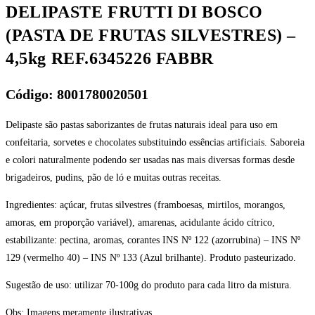
DELIPASTE FRUTTI DI BOSCO
(PASTA DE FRUTAS SILVESTRES) –
4,5kg REF.6345226 FABBR
Código: 8001780020501
Delipaste são pastas saborizantes de frutas naturais ideal para uso em
confeitaria, sorvetes e chocolates substituindo essências artificiais. Saboreia
e colori naturalmente podendo ser usadas nas mais diversas formas desde
brigadeiros, pudins, pão de ló e muitas outras receitas.
Ingredientes: açúcar, frutas silvestres (framboesas, mirtilos, morangos,
amoras, em proporção variável), amarenas, acidulante ácido cítrico,
estabilizante: pectina, aromas, corantes INS Nº 122 (azorrubina) – INS Nº
129 (vermelho 40) – INS Nº 133 (Azul brilhante). Produto pasteurizado.
Sugestão de uso: utilizar 70-100g do produto para cada litro da mistura.
Obs: Imagens meramente ilustrativas.