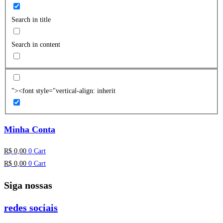
Search in title
Search in content
"><font style="vertical-align: inherit
Minha Conta
R$
0,00
0
Cart
R$
0,00
0
Cart
Siga nossas
redes sociais