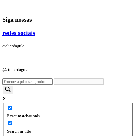
Ir
para
Siga nossas
o
conteúdo
redes sociais
atelierdagula
@atelierdagula
Exact matches only
Search in title