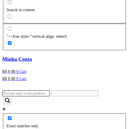
Search in content
"><font style="vertical-align: inherit
Minha Conta
R$
0,00
0
Cart
R$
0,00
0
Cart
Exact matches only