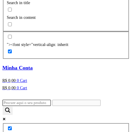
Search in title
Search in content
"><font style="vertical-align: inherit
Minha Conta
R$
0,00
0
Cart
R$
0,00
0
Cart