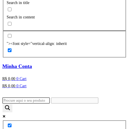
Search in title
Search in content
"><font style="vertical-align: inherit
Minha Conta
R$
0,00
0
Cart
R$
0,00
0
Cart