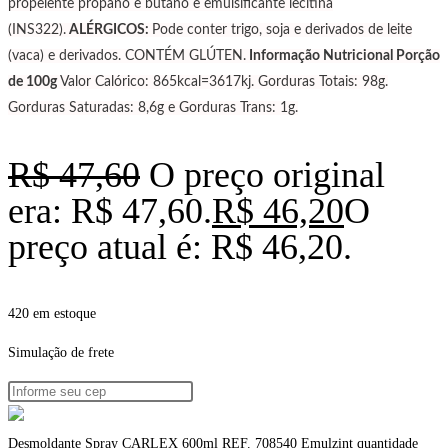
propelente propano e butano e emulsificante lecitina
(INS322).
ALÉRGICOS:
Pode conter trigo, soja e derivados de leite
(vaca) e derivados. CONTÉM GLÚTEN.
Informação Nutricional Porção
de 100g
Valor Calórico: 865kcal=3617kj. Gorduras Totais: 98g.
Gorduras Saturadas: 8,6g e Gorduras Trans: 1g.
R$
47,60
O preço original
era: R$ 47,60.
R$
46,20
O
preço atual é: R$ 46,20.
420 em estoque
Simulação de frete
Desmoldante Spray CARLEX 600ml REF. 708540 Emulzint quantidade