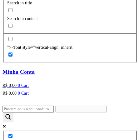
Search in title
Search in content
"><font style="vertical-align: inherit
Minha Conta
R$
0,00
0
Cart
R$
0,00
0
Cart