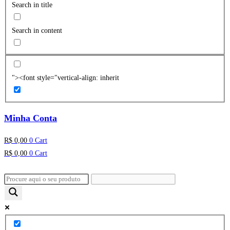
Search in title
Search in content
"><font style="vertical-align: inherit
Minha Conta
R$
0,00
0
Cart
R$
0,00
0
Cart