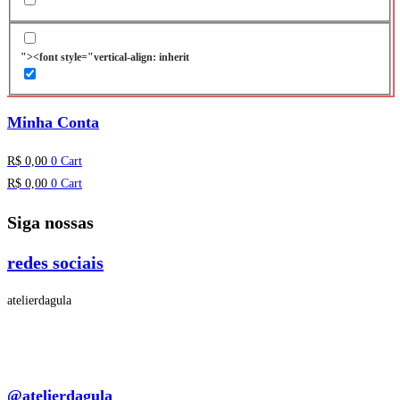
"><font style="vertical-align: inherit
Minha Conta
R$
0,00
0
Cart
R$
0,00
0
Cart
Siga nossas
redes sociais
atelierdagula
@atelierdagula