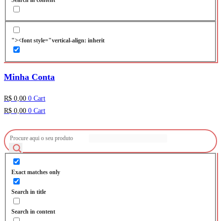
"><font style="vertical-align: inherit
Minha Conta
R$
0,00
0
Cart
R$
0,00
0
Cart
Exact matches only
Search in title
Search in content