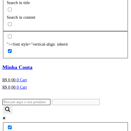
Search in title
Search in content
"><font style="vertical-align: inherit
Minha Conta
R$
0,00
0
Cart
R$
0,00
0
Cart