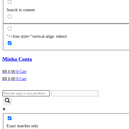
Search in content
"><font style="vertical-align: inherit
Minha Conta
R$
0,00
0
Cart
R$
0,00
0
Cart
Exact matches only