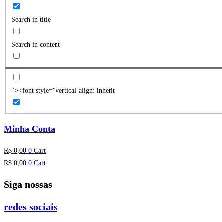
Search in title
Search in content
"><font style="vertical-align: inherit
Minha Conta
R$
0,00
0
Cart
R$
0,00
0
Cart
Siga nossas
redes sociais