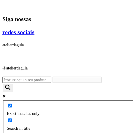
Ir
para
Siga nossas
o
conteúdo
redes sociais
atelierdagula
@atelierdagula
Exact matches only
Search in title