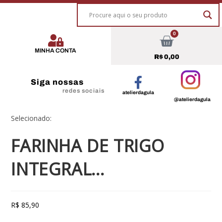
0
MINHA CONTA
R$
0,00
Siga nossas
redes sociais
atelierdagula
@atelierdagula
Selecionado:
FARINHA DE TRIGO
INTEGRAL…
R$
85,90