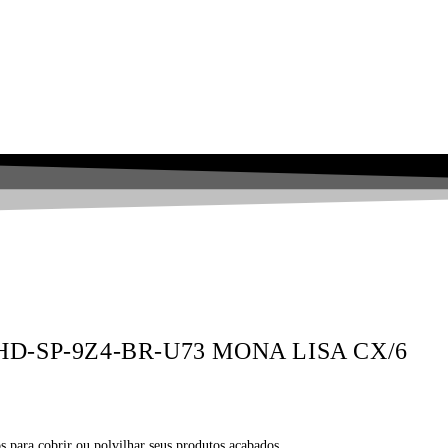
 CHD-SP-9Z4-BR-U73 MONA LISA CX/6
s para cobrir ou polvilhar seus produtos acabados.