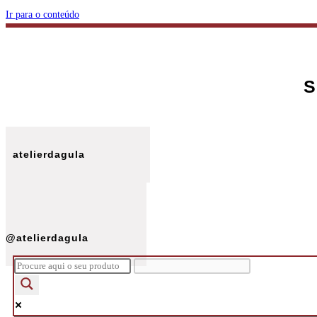
Ir para o conteúdo
S
atelierdagula
@atelierdagula