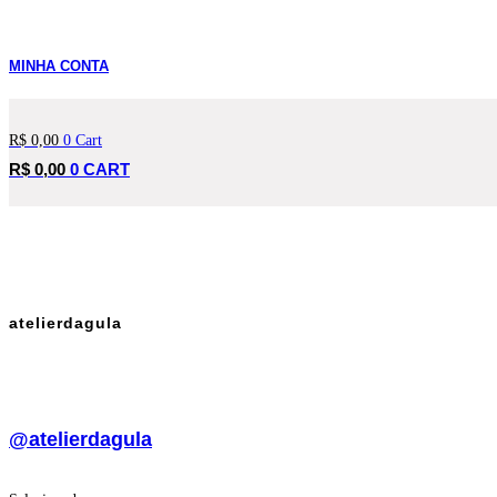
MINHA CONTA
R$
0,00
0
Cart
R$
0,00
0
CART
atelierdagula
@atelierdagula