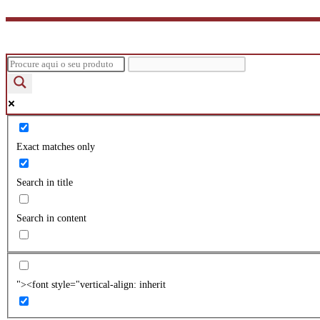
Exact matches only
Search in title
Search in content
"><font style="vertical-align: inherit