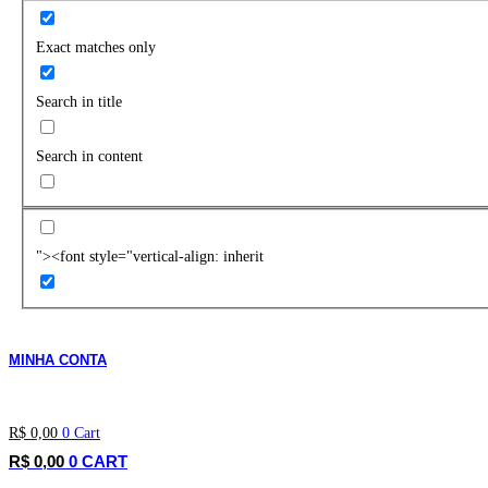
Exact matches only
Search in title
Search in content
"><font style="vertical-align: inherit
MINHA CONTA
R$
0,00
0
Cart
R$
0,00
0
CART