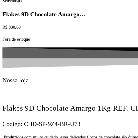
Selecionado:
Flakes 9D Chocolate Amargo…
R$
830,60
Fora de estoque
Nossa loja
Flakes 9D Chocolate Amargo 1Kg REF.
Código: CHD-SP-9Z4-BR-U73
Produzidos com muito cuidado, estes delicados flocos de chocolate são ótimo