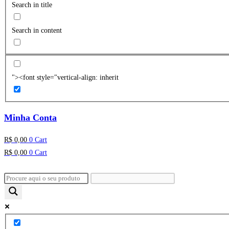
Search in title
Search in content
"><font style="vertical-align: inherit
Minha Conta
R$
0,00
0
Cart
R$
0,00
0
Cart