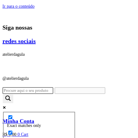
Ir para o conteúdo
Siga nossas
redes sociais
atelierdagula
@atelierdagula
Minha Conta
Exact matches only
R$
0,00
0
Cart