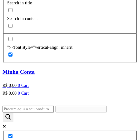
Search in title
Search in content
"><font style="vertical-align: inherit
Minha Conta
R$
0,00
0
Cart
R$
0,00
0
Cart